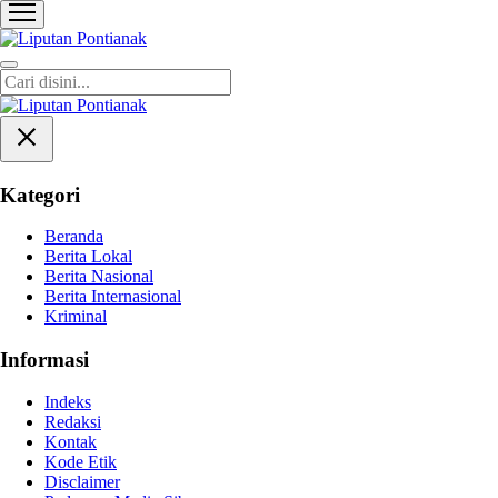
Liputan Pontianak
Berita Terkini dan TerUpdate
Kategori
Beranda
Berita Lokal
Berita Nasional
Berita Internasional
Kriminal
Informasi
Indeks
Redaksi
Kontak
Kode Etik
Disclaimer