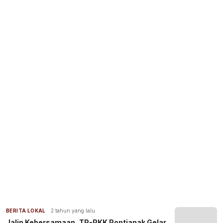
BERITA LOKAL
2 tahun yang lalu
Jalin Kebersamaan, TP-PKK Pontianak Gelar