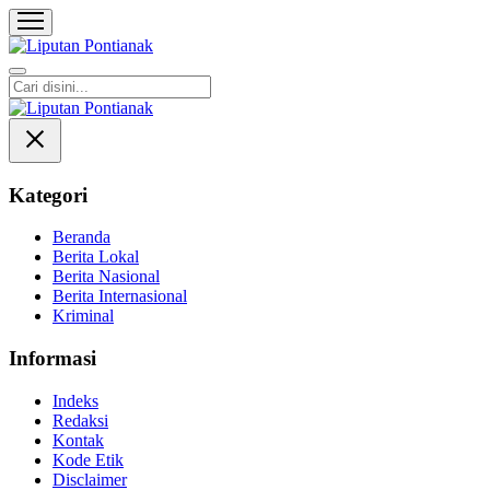
Liputan Pontianak
Berita Terkini dan TerUpdate
Kategori
Beranda
Berita Lokal
Berita Nasional
Berita Internasional
Kriminal
Informasi
Indeks
Redaksi
Kontak
Kode Etik
Disclaimer