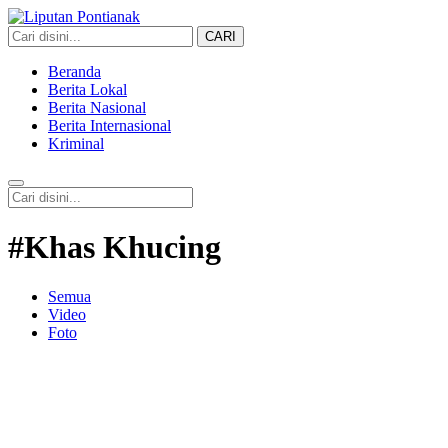
CARI
Liputan Pontianak
Berita Terkini dan TerUpdate
Beranda
Berita Lokal
Berita Nasional
Berita Internasional
Kriminal
#Khas Khucing
Semua
Video
Foto