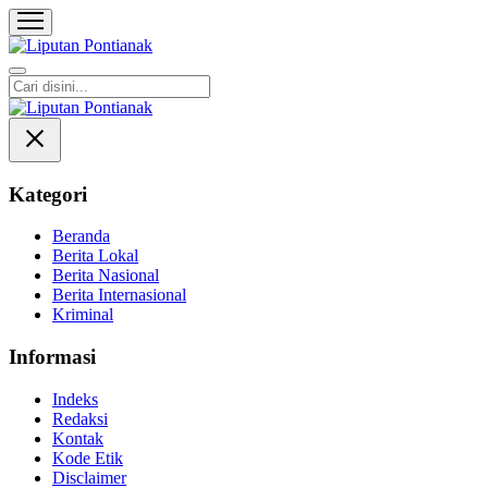
Liputan Pontianak
Berita Terkini dan TerUpdate
Kategori
Beranda
Berita Lokal
Berita Nasional
Berita Internasional
Kriminal
Informasi
Indeks
Redaksi
Kontak
Kode Etik
Disclaimer