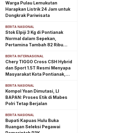
Warga Pulau Lemukutan
Harapkan Listrik 24 Jam untuk
Dongkrak Pariwisata
BERITA NASIONAL
Stok Elpiji 3 Kg di Pontianak
Normal dalam Sepekan,
Pertamina Tambah 82 Ribu
Tabung
BERITA INTERNASIONAL
Chery TIGGO Cross CSH Hybrid
dan Sport 1.5T Resmi Menyapa
Masyarakat Kota Pontianak,
Perkuat Eksistensi di
BERITA NASIONAL
Kalimantan Barat
Kompol Yoan Dimutasi, LI
BAPAN: Proses Etik di Mabes
Polri Tetap Berjalan
BERITA NASIONAL
Bupati Kapuas Hulu Buka
Ruangan Seleksi Pegawai
Pemerintah P3K