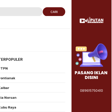
CARI
TERPOPULER
PTPN
Pontianak
Kalbar
Ria Norsan
Kubu Raya