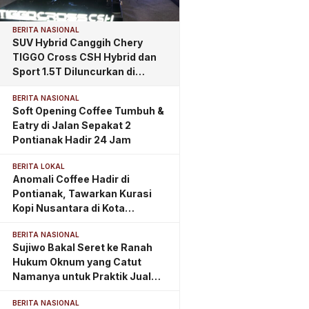
BERITA NASIONAL
SUV Hybrid Canggih Chery
TIGGO Cross CSH Hybrid dan
Sport 1.5T Diluncurkan di
Pontianak, Tawarkan
BERITA NASIONAL
Kemewahan dan Teknologi
Soft Opening Coffee Tumbuh &
Masa Depan
Eatry di Jalan Sepakat 2
Pontianak Hadir 24 Jam
BERITA LOKAL
Anomali Coffee Hadir di
Pontianak, Tawarkan Kurasi
Kopi Nusantara di Kota
Khatulistiwa
BERITA NASIONAL
Sujiwo Bakal Seret ke Ranah
Hukum Oknum yang Catut
Namanya untuk Praktik Jual
Beli Jabatan
BERITA NASIONAL