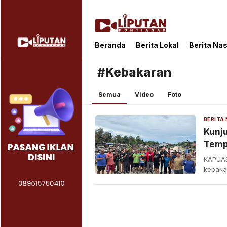
Liputan Pontianak
Berita Terkini dan TerUpdate
Beranda
Berita Lokal
Berita Nas
#Kebakaran
Semua
Video
Foto
Kunju
Temp
Kapu
KAPUAS
kebaka