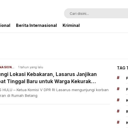
ional
Berita Internasional
Kriminal
BERITA NASIONAL
1 tahun yang lalu
TAG 
ngi Lokasi Kebakaran, Lasarus Janjikan
#
at Tinggal Baru untuk Warga Kekurak
as Hulu
#
 HULU – Ketua Komisi V DPR RI Lasarus mengunjungi korban
ran di Rumah Betang
#
#
#