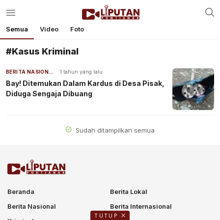
Semua
Video
Foto
#Kasus Kriminal
BERITA NASIONAL
1 tahun yang lalu
Bay! Ditemukan Dalam Kardus di Desa Pisak,
Diduga Sengaja Dibuang
Sudah ditampilkan semua
Beranda
Berita Lokal
Berita Nasional
Berita Internasional
TUTUP