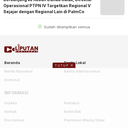
Operasional PTPN IV Targetkan Regional V
Sejajar dengan Regional Lain di PalmCo
Sudah ditampilkan semua
Beranda
Berita Lokal
TUTUP
Berita Nasional
Berita Internasional
Kriminal
INFORMASI
Indeks
Redaksi
Kontak
Kode Etik
Disclaimer
Pedoman Media Siber