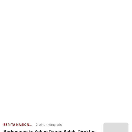
BERITA NASIONAL
2 tahun yang lalu
Berkunjung ke Kebun Danau Salak, Direktur