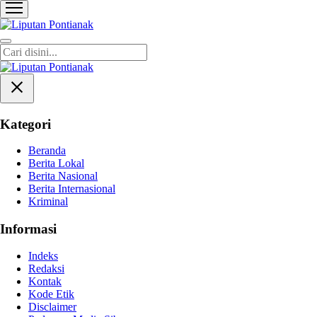
Liputan Pontianak
Berita Terkini dan TerUpdate
Kategori
Beranda
Berita Lokal
Berita Nasional
Berita Internasional
Kriminal
Informasi
Indeks
Redaksi
Kontak
Kode Etik
Disclaimer