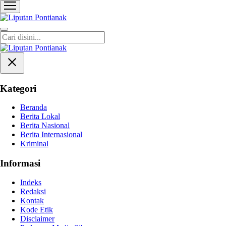
Liputan Pontianak
Berita Terkini dan TerUpdate
Kategori
Beranda
Berita Lokal
Berita Nasional
Berita Internasional
Kriminal
Informasi
Indeks
Redaksi
Kontak
Kode Etik
Disclaimer