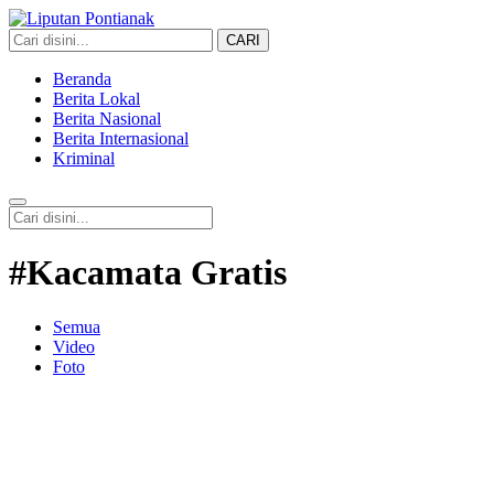
CARI
Liputan Pontianak
Berita Terkini dan TerUpdate
Beranda
Berita Lokal
Berita Nasional
Berita Internasional
Kriminal
#Kacamata Gratis
Semua
Video
Foto