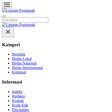
Liputan Pontianak
Berita Terkini dan TerUpdate
Kategori
Beranda
Berita Lokal
Berita Nasional
Berita Internasional
Kriminal
Informasi
Indeks
Redaksi
Kontak
Kode Etik
Disclaimer