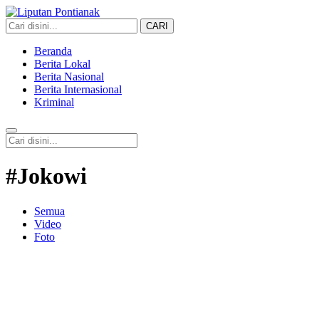
CARI
Liputan Pontianak
Berita Terkini dan TerUpdate
Beranda
Berita Lokal
Berita Nasional
Berita Internasional
Kriminal
#Jokowi
Semua
Video
Foto