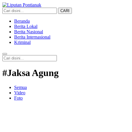
CARI
Liputan Pontianak
Berita Terkini dan TerUpdate
Beranda
Berita Lokal
Berita Nasional
Berita Internasional
Kriminal
#Jaksa Agung
Semua
Video
Foto