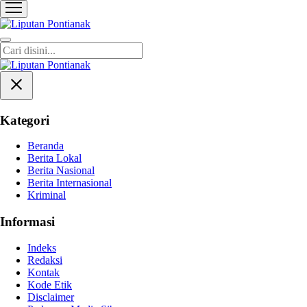
Liputan Pontianak
Berita Terkini dan TerUpdate
Kategori
Beranda
Berita Lokal
Berita Nasional
Berita Internasional
Kriminal
Informasi
Indeks
Redaksi
Kontak
Kode Etik
Disclaimer