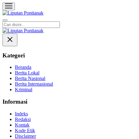
Liputan Pontianak
Berita Terkini dan TerUpdate
Kategori
Beranda
Berita Lokal
Berita Nasional
Berita Internasional
Kriminal
Informasi
Indeks
Redaksi
Kontak
Kode Etik
Disclaimer