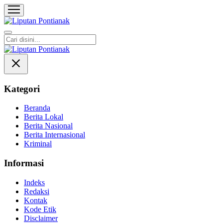
Liputan Pontianak
Berita Terkini dan TerUpdate
Kategori
Beranda
Berita Lokal
Berita Nasional
Berita Internasional
Kriminal
Informasi
Indeks
Redaksi
Kontak
Kode Etik
Disclaimer