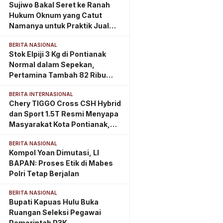
Sujiwo Bakal Seret ke Ranah
Hukum Oknum yang Catut
Namanya untuk Praktik Jual
Beli Jabatan
BERITA NASIONAL
Stok Elpiji 3 Kg di Pontianak
Normal dalam Sepekan,
Pertamina Tambah 82 Ribu
Tabung
BERITA INTERNASIONAL
Chery TIGGO Cross CSH Hybrid
dan Sport 1.5T Resmi Menyapa
Masyarakat Kota Pontianak,
Perkuat Eksistensi di
BERITA NASIONAL
Kalimantan Barat
Kompol Yoan Dimutasi, LI
BAPAN: Proses Etik di Mabes
Polri Tetap Berjalan
BERITA NASIONAL
Bupati Kapuas Hulu Buka
Ruangan Seleksi Pegawai
Pemerintah P3K