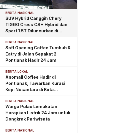
BERITA NASIONAL
SUV Hybrid Canggih Chery
TIGGO Cross CSH Hybrid dan
Sport 1.5T Diluncurkan di
Pontianak, Tawarkan
BERITA NASIONAL
Kemewahan dan Teknologi
Soft Opening Coffee Tumbuh &
Masa Depan
Eatry di Jalan Sepakat 2
Pontianak Hadir 24 Jam
BERITA LOKAL
Anomali Coffee Hadir di
Pontianak, Tawarkan Kurasi
Kopi Nusantara di Kota
Khatulistiwa
BERITA NASIONAL
Warga Pulau Lemukutan
Harapkan Listrik 24 Jam untuk
Dongkrak Pariwisata
BERITA NASIONAL