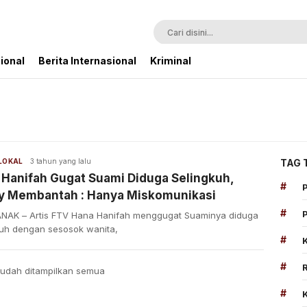
ional
Berita Internasional
Kriminal
 LOKAL
3 tahun yang lalu
TAG 
 Hanifah Gugat Suami Diduga Selingkuh,
#
y Membantah : Hanya Miskomunikasi
#
NAK – Artis FTV Hana Hanifah menggugat Suaminya diduga
kuh dengan sesosok wanita,
#
#
udah ditampilkan semua
#