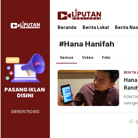
Liputan Pontianak
Berita Terkini dan TerUpdate
Beranda
Berita Lokal
Berita Nas
#Hana Hanifah
Semua
Video
Foto
BERITA
Hana
Rand
PONTIA
seling
S