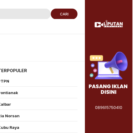
CARI
TERPOPULER
PTPN
Pontianak
Kalbar
Ria Norsan
Kubu Raya