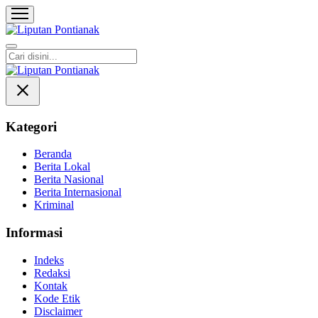
Liputan Pontianak
Berita Terkini dan TerUpdate
Kategori
Beranda
Berita Lokal
Berita Nasional
Berita Internasional
Kriminal
Informasi
Indeks
Redaksi
Kontak
Kode Etik
Disclaimer