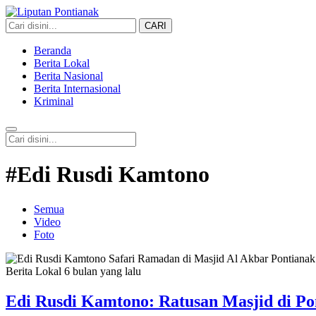
CARI
Liputan Pontianak
Berita Terkini dan TerUpdate
Beranda
Berita Lokal
Berita Nasional
Berita Internasional
Kriminal
#Edi Rusdi Kamtono
Semua
Video
Foto
Berita Lokal
6 bulan yang lalu
Edi Rusdi Kamtono: Ratusan Masjid di P