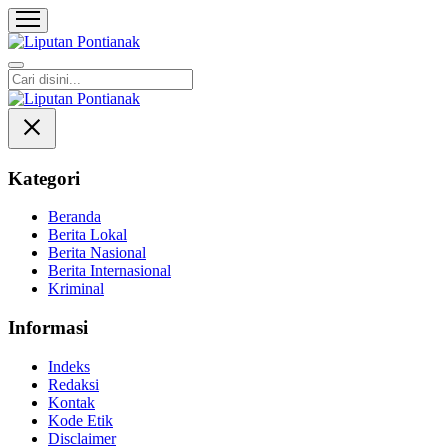
Liputan Pontianak
Berita Terkini dan TerUpdate
Kategori
Beranda
Berita Lokal
Berita Nasional
Berita Internasional
Kriminal
Informasi
Indeks
Redaksi
Kontak
Kode Etik
Disclaimer