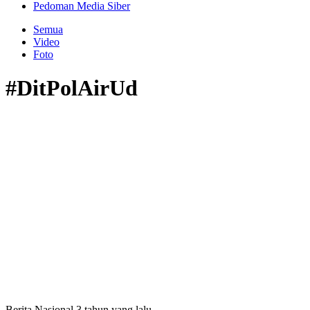
Pedoman Media Siber
Semua
Video
Foto
#DitPolAirUd
Berita Nasional
3 tahun yang lalu