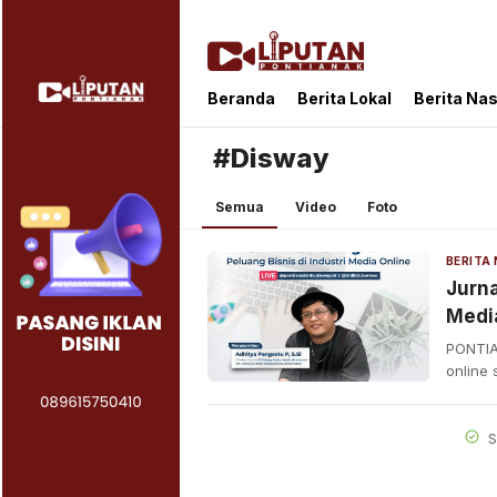
Liputan Pontianak
Berita Terkini dan TerUpdate
Beranda
Berita Lokal
Berita Nas
#Disway
Semua
Video
Foto
Jurna
Medi
PONTIA
online
S