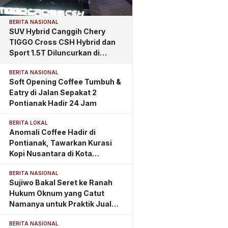
BERITA NASIONAL
SUV Hybrid Canggih Chery
TIGGO Cross CSH Hybrid dan
Sport 1.5T Diluncurkan di
Pontianak, Tawarkan
BERITA NASIONAL
Kemewahan dan Teknologi
Soft Opening Coffee Tumbuh &
Masa Depan
Eatry di Jalan Sepakat 2
Pontianak Hadir 24 Jam
BERITA LOKAL
Anomali Coffee Hadir di
Pontianak, Tawarkan Kurasi
Kopi Nusantara di Kota
Khatulistiwa
BERITA NASIONAL
Sujiwo Bakal Seret ke Ranah
Hukum Oknum yang Catut
Namanya untuk Praktik Jual
Beli Jabatan
BERITA NASIONAL