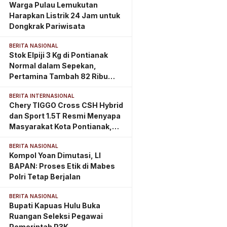
Warga Pulau Lemukutan
Harapkan Listrik 24 Jam untuk
Dongkrak Pariwisata
BERITA NASIONAL
Stok Elpiji 3 Kg di Pontianak
Normal dalam Sepekan,
Pertamina Tambah 82 Ribu
Tabung
BERITA INTERNASIONAL
Chery TIGGO Cross CSH Hybrid
dan Sport 1.5T Resmi Menyapa
Masyarakat Kota Pontianak,
Perkuat Eksistensi di
BERITA NASIONAL
Kalimantan Barat
Kompol Yoan Dimutasi, LI
BAPAN: Proses Etik di Mabes
Polri Tetap Berjalan
BERITA NASIONAL
Bupati Kapuas Hulu Buka
Ruangan Seleksi Pegawai
Pemerintah P3K