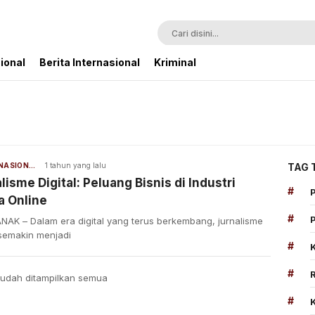
ional
Berita Internasional
Kriminal
BERITA NASIONAL
1 tahun yang lalu
TAG 
lisme Digital: Peluang Bisnis di Industri
#
a Online
#
NAK – Dalam era digital yang terus berkembang, jurnalisme
 semakin menjadi
#
#
udah ditampilkan semua
#