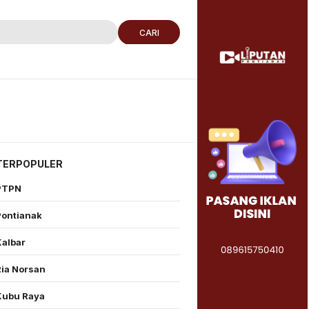
CARI
TERPOPULER
PTPN
Pontianak
Kalbar
Ria Norsan
Kubu Raya