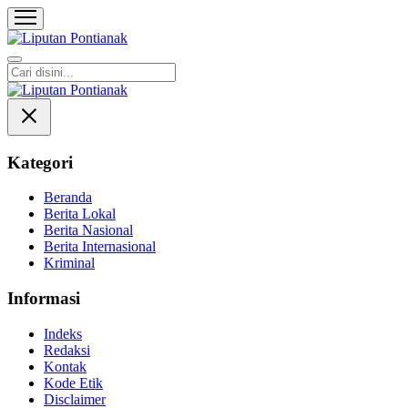
Liputan Pontianak
Berita Terkini dan TerUpdate
Kategori
Beranda
Berita Lokal
Berita Nasional
Berita Internasional
Kriminal
Informasi
Indeks
Redaksi
Kontak
Kode Etik
Disclaimer