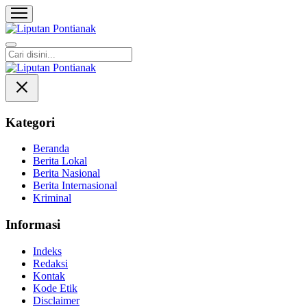
Liputan Pontianak
Berita Terkini dan TerUpdate
Kategori
Beranda
Berita Lokal
Berita Nasional
Berita Internasional
Kriminal
Informasi
Indeks
Redaksi
Kontak
Kode Etik
Disclaimer