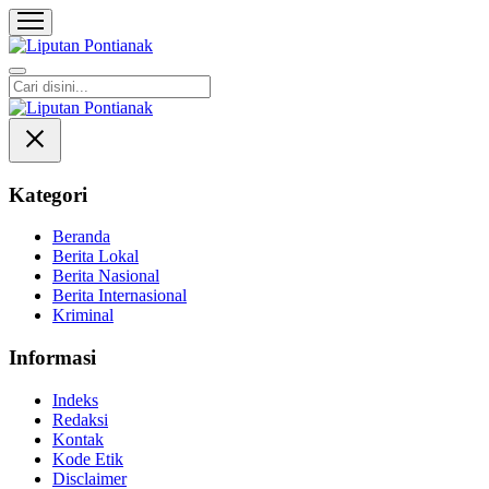
Liputan Pontianak
Berita Terkini dan TerUpdate
Kategori
Beranda
Berita Lokal
Berita Nasional
Berita Internasional
Kriminal
Informasi
Indeks
Redaksi
Kontak
Kode Etik
Disclaimer