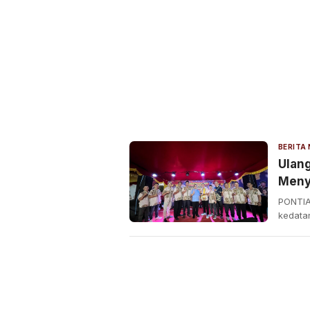
Ulan
Meny
Memb
PONTIA
kedata