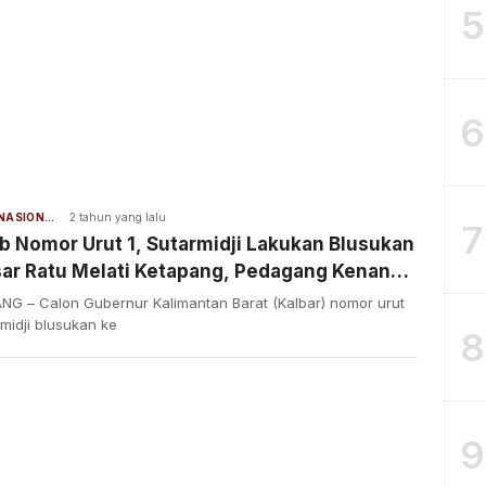
5
6
BERITA NASIONAL
2 tahun yang lalu
7
 Nomor Urut 1, Sutarmidji Lakukan Blusukan
sar Ratu Melati Ketapang, Pedagang Kenang
Sutarmidji
NG – Calon Gubernur Kalimantan Barat (Kalbar) nomor urut
rmidji blusukan ke
8
9