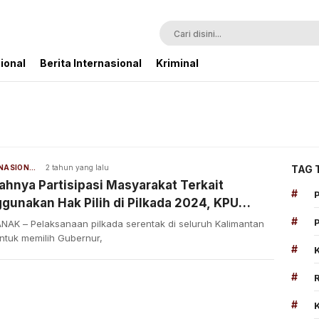
ional
Berita Internasional
Kriminal
BERITA NASIONAL
2 tahun yang lalu
TAG 
hnya Partisipasi Masyarakat Terkait
#
unakan Hak Pilih di Pilkada 2024, KPU
r Perlu Lakukan Evaluasi!
#
NAK – Pelaksanaan pilkada serentak di seluruh Kalimantan
ntuk memilih Gubernur,
#
#
#