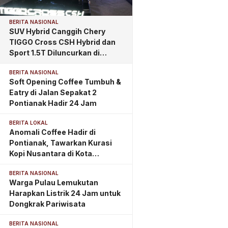
BERITA NASIONAL
SUV Hybrid Canggih Chery
TIGGO Cross CSH Hybrid dan
Sport 1.5T Diluncurkan di
Pontianak, Tawarkan
BERITA NASIONAL
Kemewahan dan Teknologi
Soft Opening Coffee Tumbuh &
Masa Depan
Eatry di Jalan Sepakat 2
Pontianak Hadir 24 Jam
BERITA LOKAL
Anomali Coffee Hadir di
Pontianak, Tawarkan Kurasi
Kopi Nusantara di Kota
Khatulistiwa
BERITA NASIONAL
Warga Pulau Lemukutan
Harapkan Listrik 24 Jam untuk
Dongkrak Pariwisata
BERITA NASIONAL