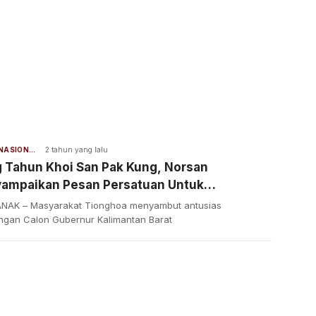
BERITA NASIONAL
2 tahun yang lalu
g Tahun Khoi San Pak Kung, Norsan
ampaikan Pesan Persatuan Untuk
angun Kota Pontianak
NAK – Masyarakat Tionghoa menyambut antusias
ngan Calon Gubernur Kalimantan Barat