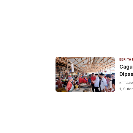
Cagub
Dipa
Jasa 
KETAPA
1, Suta