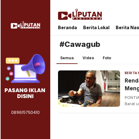
Liputan Pontianak
Berita Terkini dan TerUpdate
Beranda
Berita Lokal
Berita Nas
#Cawagub
Semua
Video
Foto
Renda
Mengg
Kalba
PONTIA
Barat u