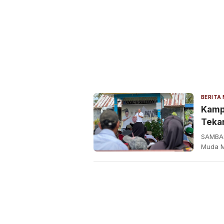
Kamp
Teka
Kese
SAMBAS
Muda M