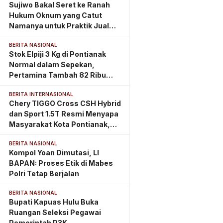
Sujiwo Bakal Seret ke Ranah
Hukum Oknum yang Catut
Namanya untuk Praktik Jual
Beli Jabatan
BERITA NASIONAL
Stok Elpiji 3 Kg di Pontianak
Normal dalam Sepekan,
Pertamina Tambah 82 Ribu
Tabung
BERITA INTERNASIONAL
Chery TIGGO Cross CSH Hybrid
dan Sport 1.5T Resmi Menyapa
Masyarakat Kota Pontianak,
Perkuat Eksistensi di
BERITA NASIONAL
Kalimantan Barat
Kompol Yoan Dimutasi, LI
BAPAN: Proses Etik di Mabes
Polri Tetap Berjalan
BERITA NASIONAL
Bupati Kapuas Hulu Buka
Ruangan Seleksi Pegawai
Pemerintah P3K