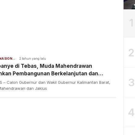
1
2
BERITA NASIONAL
2 tahun yang lalu
anye di Tebas, Muda Mahendrawan
nkan Pembangunan Berkelanjutan dan
3
jahteraan Masyarakat
 – Calon Gubernur dan Wakil Gubernur Kalimantan Barat,
ahendrawan dan Jakius
4