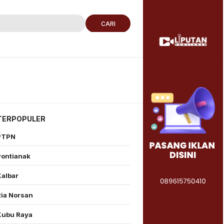
CARI
TERPOPULER
PTPN
Pontianak
Kalbar
Ria Norsan
Kubu Raya