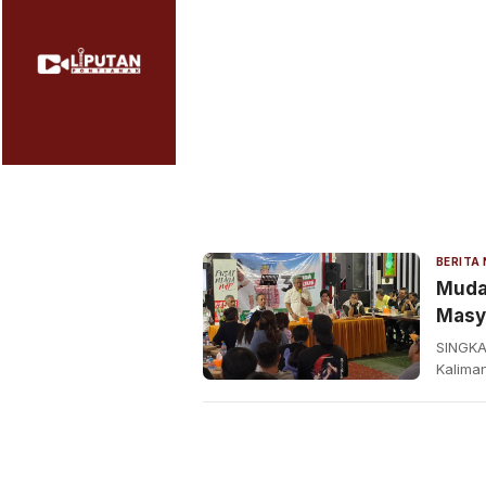
Muda
Masya
SINGKA
Kalima