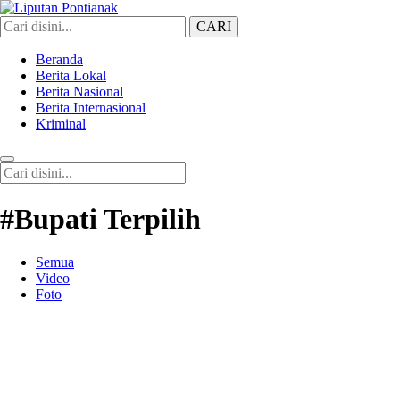
CARI
Liputan Pontianak
Berita Terkini dan TerUpdate
Beranda
Berita Lokal
Berita Nasional
Berita Internasional
Kriminal
#Bupati Terpilih
Semua
Video
Foto