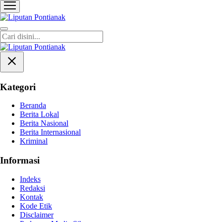
Liputan Pontianak
Berita Terkini dan TerUpdate
Kategori
Beranda
Berita Lokal
Berita Nasional
Berita Internasional
Kriminal
Informasi
Indeks
Redaksi
Kontak
Kode Etik
Disclaimer