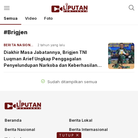
Semua
Video
Foto
#Brigjen
BERITA NASIONAL
2 tahun yang lalu
Diakhir Masa Jabatannya, Brigjen TNI
Luqman Arief Ungkap Penggagalan
Penyelundupan Narkoba dan Keberhasilan
Operasi Senjata Api di Wilayah Perbatasan
Sudah ditampilkan semua
Beranda
Berita Lokal
Berita Nasional
Berita Internasional
TUTUP